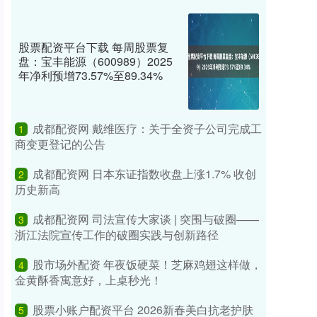
股票配资平台下载 每周股票复
盘：宝丰能源（600989）2025
年净利预增73.57%至89.34%
成都配资网 戴维医疗：关于全资子公司完成工
1
商变更登记的公告
成都配资网 日本东证指数收盘上涨1.7% 收创
2
历史新高
成都配资网 司法宣传大家谈 | 突围与破圈——
3
浙江法院宣传工作的破圈实践与创新路径
股市场外配资 年夜饭硬菜！芝麻鸡翅这样做，
4
金黄酥香寓意好，上桌秒光！
股票小账户配资平台 2026新春美白抗老护肤
5