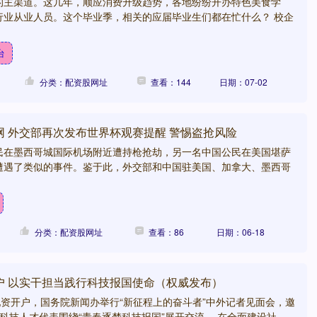
的主渠道。这几年，顺应消费升级趋势，各地纷纷开办特色美食学
行业从业人员。这个毕业季，相关的应届毕业生们都在忙什么？ 校企
台
分类：配资股网址
查看：144
日期：07-02
网 外交部再次发布世界杯观赛提醒 警惕盗抢风险
民在墨西哥城国际机场附近遭持枪抢劫，另一名中国公民在美国堪萨
遭遇了类似的事件。鉴于此，外交部和中国驻美国、加拿大、墨西哥
分类：配资股网址
查看：86
日期：06-18
户 以实干担当践行科技报国使命（权威发布）
配资开户，国务院新闻办举行“新征程上的奋斗者”中外记者见面会，邀
科技人才代表围绕“青春逐梦科技报国”展开交流。 在全面建设社....