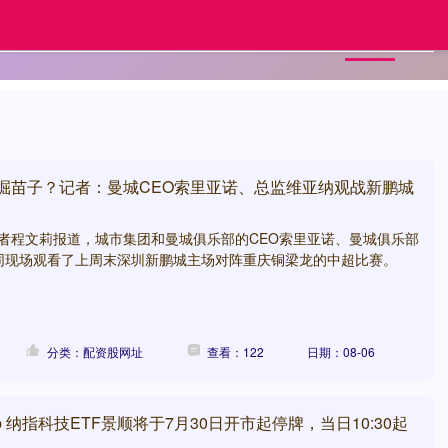
首页
配资炒股首选平台
配资股网址
发掘苗子？记者：曼城CEO索里亚诺、总监维亚纳观战新鹏城
记者程文莉报道，城市集团和曼城俱乐部的CEO索里亚诺、曼城俱乐部
同现场观看了上周末深圳新鹏城主场对阵重庆铜梁龙的中超比赛。
分类：配资股网址
查看：122
日期：08-06
 纳指科技ETF景顺将于7月30日开市起停牌，当日10:30起