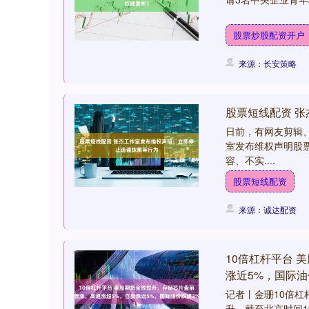
股票炒股配资开户
来源：长安策略
股票短线配资 
日前，有网友剪辑
室发布维权声明股
容、不实....
股票短线配资
来源：诚达配资
10倍杠杆平台 
涨近5%，国际油
记者丨金珊10倍杠
升，截至北京时间19: