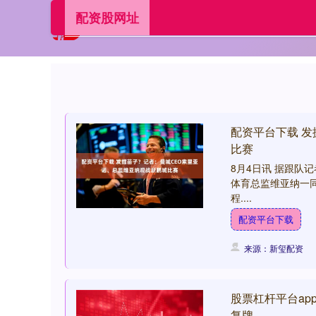
配资股网址
配资平台下载 
比赛
8月4日讯 据跟队
体育总监维亚纳一
程....
配资平台下载
来源：新玺配资
股票杠杆平台app
复牌