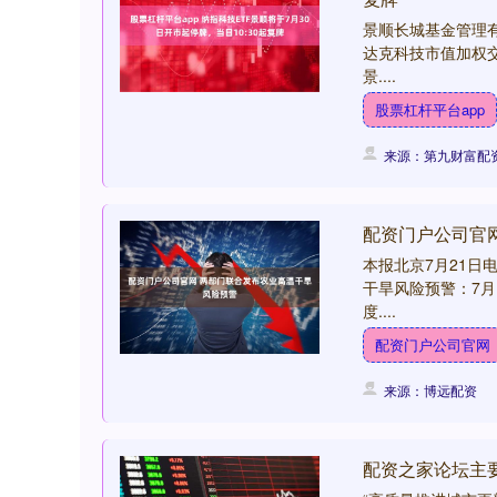
景顺长城基金管理
达克科技市值加权交
景....
股票杠杆平台app
来源：第九财富配
配资门户公司官
本报北京7月21日
干旱风险预警：7
度....
配资门户公司官网
来源：博远配资
配资之家论坛主