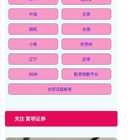
中国
主席
国机
全国
小将
世界杯
辽宁
足球
2026
配资指数平台
全部话题标签
关注 富明证券