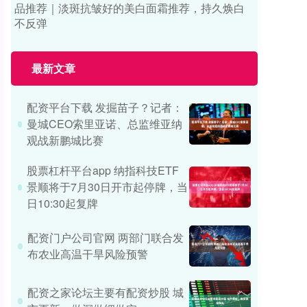
品推荐｜淡斑抗皱好的美白面霜推荐，持久焕白
不反弹
最新文章
配资平台下载 发掘苗子？记者：
曼城CEO索里亚诺、总监维亚纳
观战新鹏城比赛
股票杠杆平台app 纳指科技ETF
景顺将于7月30日开市起停牌，当
日10:30起复牌
配资门户公司官网 两部门联合发
布农业高温干旱风险预警
配资之家论坛主要有配资炒股 城