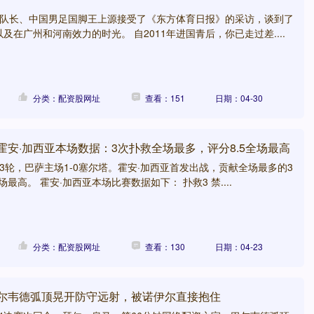
南队队长、中国男足国脚王上源接受了《东方体育日报》的采访，谈到了
及在广州和河南效力的时光。 自2011年进国青后，你已走过差....
分类：配资股网址
查看：151
日期：04-30
霍安·加西亚本场数据：3次扑救全场最多，评分8.5全场最高
第33轮，巴萨主场1-0塞尔塔。霍安·加西亚首发出战，贡献全场最多的3
场最高。 霍安·加西亚本场比赛数据如下： 扑救3 禁....
分类：配资股网址
查看：130
日期：04-23
巴尔韦德弧顶晃开防守远射，被诺伊尔直接抱住