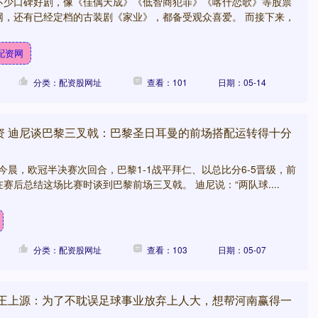
不少口碑好剧，像《佳偶天成》《低智商犯罪》《喀什恋歌》等股票
网，还有已经定档的古装剧《家业》，都备受观众喜爱。 而接下来，
配资网
分类：配资股网址
查看：101
日期：05-14
资 迪尼谈巴黎三叉戟：巴黎圣日耳曼的前场搭配运转得十分
间今晨，欧冠半决赛次回合，巴黎1-1战平拜仁、以总比分6-5晋级，前
赛后总结这场比赛时谈到巴黎前场三叉戟。 迪尼说：“两队球....
分类：配资股网址
查看：103
日期：05-07
 王上源：为了不耽误足球事业放弃上人大，想帮河南赢得一