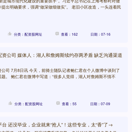
更新是城市现代化建设的重要抓手”。习近平总书记在上海考察时对做
提出明确要求，强调“做深做细做实”。 老旧小区改造，一头连着民
分类：配资股网址
查看：162
日期：07-16
配资公司 媒体人：湖人和詹姆斯续约存两矛盾 缺乏沟通渠道
公司 7月8日讯 今天，前骑士随队记者鲍仁君在个人微博中谈到了
话题。 鲍仁君在微博中写道：“很多人觉得，湖人对詹姆斯不情不
分类：配资股网址
查看：55
日期：07-09
台 还没毕业，企业就来“抢人”！这些专业，太“香”了→