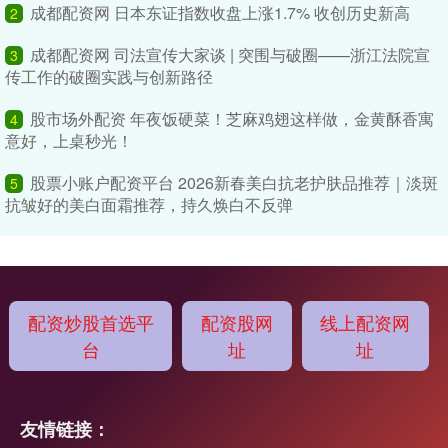
成都配资网 日本东证指数收盘上涨1.7% 收创历史新高
2
成都配资网 司法宣传大家谈 | 突围与破圈——浙江法院宣
3
传工作的破圈实践与创新路径
股市场外配资 年夜饭硬菜！芝麻鸡翅这样做，金黄酥香寓
4
意好，上桌秒光！
股票小账户配资平台 2026新春美白抗老护肤品推荐｜淡斑
5
抗皱好的美白面霜推荐，持久焕白不反弹
配资炒股首选平
配资股网
线上配资网
台
址
址
友情链接：